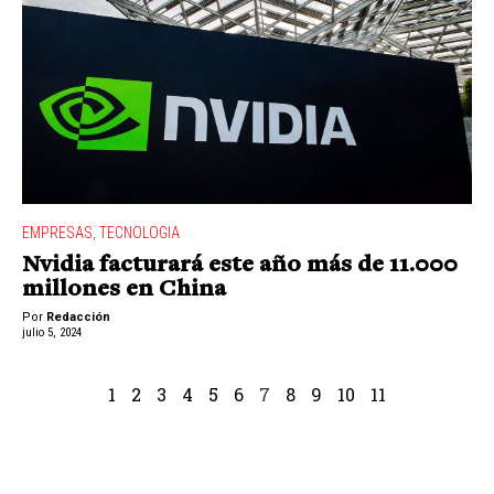
EMPRESAS
,
TECNOLOGIA
Nvidia facturará este año más de 11.000
millones en China
Por
Redacción
julio 5, 2024
1
2
3
4
5
6
7
8
9
10
11