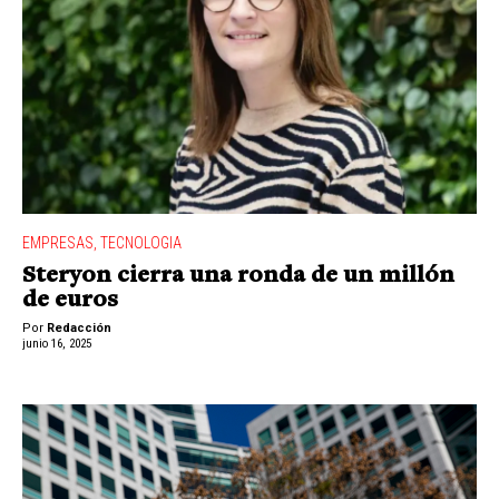
EMPRESAS
,
TECNOLOGIA
Steryon cierra una ronda de un millón
de euros
Por
Redacción
junio 16, 2025