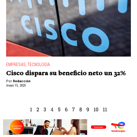
EMPRESAS
,
TECNOLOGIA
Cisco dispara su beneficio neto un 32%
Por
Redacción
mayo 15, 2025
1
2
3
4
5
6
7
8
9
10
11