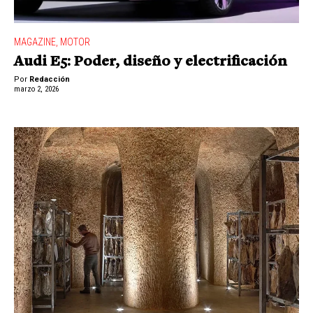
MAGAZINE
,
MOTOR
Audi E5: Poder, diseño y electrificación
Por
Redacción
marzo 2, 2026