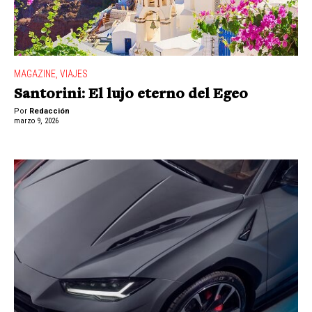
MAGAZINE
,
VIAJES
Santorini: El lujo eterno del Egeo
Por
Redacción
marzo 9, 2026