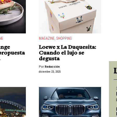
NE
MAGAZINE
,
SHOPPING
unge
Loewe x La Duquesita:
propuesta
Cuando el lujo se
a
degusta
Por
Redacción
diciembre 23, 2025