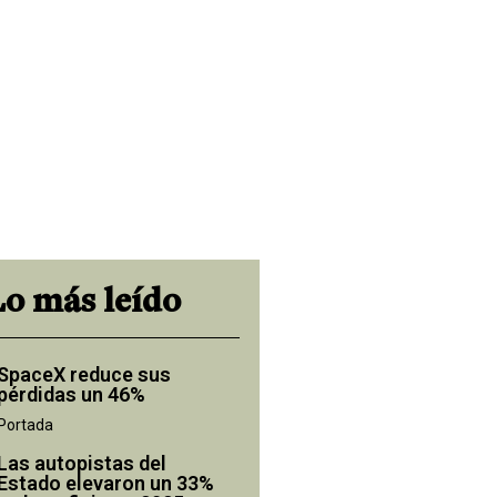
Lo más leído
SpaceX reduce sus
pérdidas un 46%
Portada
Las autopistas del
Estado elevaron un 33%