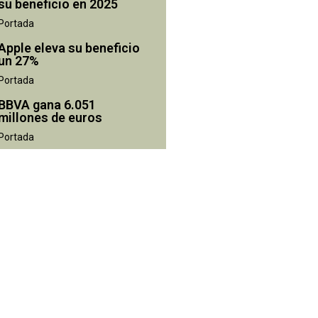
su beneficio en 2025
Portada
Apple eleva su beneficio
un 27%
Portada
BBVA gana 6.051
millones de euros
Portada