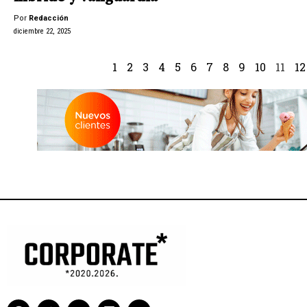
Por
Redacción
diciembre 22, 2025
1
2
3
4
5
6
7
8
9
10
11
12