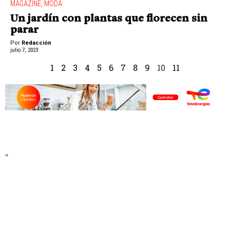
MAGAZINE
,
MODA
Un jardín con plantas que florecen sin
parar
Por
Redacción
julio 7, 2023
1
2
3
4
5
6
7
8
9
10
11
"