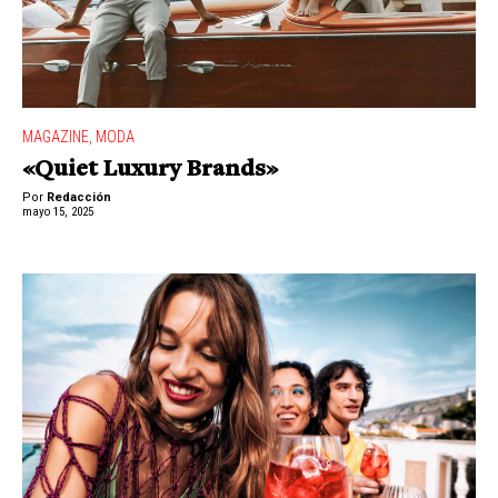
MAGAZINE
,
MODA
«Quiet Luxury Brands»
Por
Redacción
mayo 15, 2025