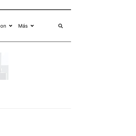
ion
Más