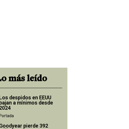
Lo más leído
Los despidos en EEUU
bajan a mínimos desde
2024
Portada
Goodyear pierde 392