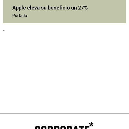
Apple eleva su beneficio un 27%
Portada
"
"