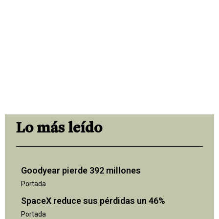
Lo más leído
Goodyear pierde 392 millones
Portada
SpaceX reduce sus pérdidas un 46%
Portada