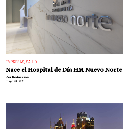
EMPRESAS
,
SALUD
Nace el Hospital de Día HM Nuevo Norte
Por
Redacción
mayo 20, 2025