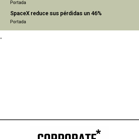
Portada
SpaceX reduce sus pérdidas un 46%
"
Portada
"