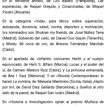
En el ferviente anhelo
, de Loli Albero (Pamplona);
Las
esperanzas
, de Raquel Orejudo, y
Corazonadas
, de Miquel
Peidro (Alicante).
En la categoría «Vida», para libros sobre superación,
autoayuda, docencia, salud, cocina, deportes y motivación,
los nominados son
Shukran my friends
, de José Núñez Tena
(Madrid);
Subiendo del cielo
, de Daniel Cos-Gayón (Tenerife),
y
Miedu: Mi once de oro
, de Antonio Fernández Marchán
(Cádiz).
En el apartado de «Infantil» concurren
Herlín y el cuerpo
equivocado
, de Herli S. Alfaro (Murcia);
Lucas y el poder del
sí
, de Carmen Mateos Ruiz (Cádiz), y
La princesa extraviada
,
de Ana I. Saiz (Menorca). Y en «Novela Contemporánea» lo
hacen
La sombra
, de Manuela Mammino (Sicilia, Italia);
¡Hazlo
por mí!
, de David Díaz Gallardo (Barcelona), y
Sueños al otro
lado de la pared
, de Raquel San Isidro (Madrid).
En «Historia e Investigación» optan al premio
Muñeca de