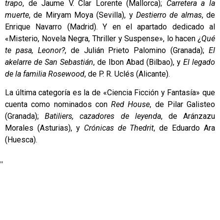
trapo
, de Jaume V. Clar Lorente (Mallorca);
Carretera a la
muerte
, de Miryam Moya (Sevilla), y
Destierro de almas
, de
Enrique Navarro (Madrid). Y en el apartado dedicado al
«Misterio, Novela Negra, Thriller y Suspense», lo hacen
¿Qué
te pasa, Leonor?
, de Julián Prieto Palomino (Granada);
El
akelarre de San Sebastián
, de Ibon Abad (Bilbao), y
El legado
de la familia Rosewood
, de P. R. Uclés (Alicante).
La última categoría es la de «Ciencia Ficción y Fantasía» que
cuenta como nominados con
Red House
, de Pilar Galisteo
(Granada);
Batiliers, cazadores de leyenda
, de Aránzazu
Morales (Asturias), y
Crónicas de Thedrit
, de Eduardo Ara
(Huesca).
"