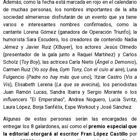
Además, como la fecha está marcada en rojo en el calendario
de muchas personas, los nombres importantes de la alta
sociedad almeriense disfrutarán de un evento que ya tiene
varios e interesantes nombres confirmados, como la
cantante Lorena Gómez (ganadora de Operación Triunfo), la
humorista Sara Escudero, los creadores de contenido Nadia
Jémez y Javier Ruiz (XBuyer), los actores Jesús Olmedo
(presentador de la gala junto a Raquel Martínez) y Carlos
Scholz (
Toy Boy
), las actrices Carla Nieto (
Ángel o Demonio
),
Carmen Ruiz (
Yo soy Bea
,
Gym Tony
,
Con el culo al aire
), Luna
Fulgencio (
Padre no hay más que uno
), Itziar Castro (
Vis a
Vis
), Elisabeth Lerena (
La que se avecina
), los periodistas
Juan Ramón Lucas, Sandra Ibarra y Sergio Morante o los
influencers
“El Empershao”, Andrea Noguero, Lucía Svritz,
Laura López, Borja Sanfélix, Espe Workout y José Sánchez.
Algunas de estas personas serán las encargadas de
entregar los 8 galardones, así como el
premio especial que
la editorial otorgará al escritor Fran López Castillo
por