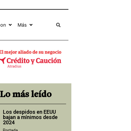
ion
Más
Lo más leído
Los despidos en EEUU
bajan a mínimos desde
2024
Portada