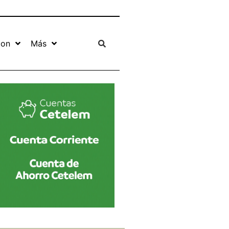
ion
Más