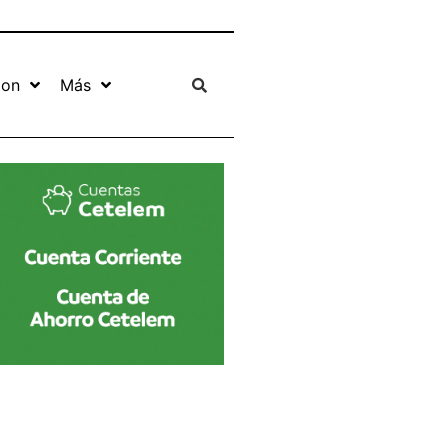
ion
Más