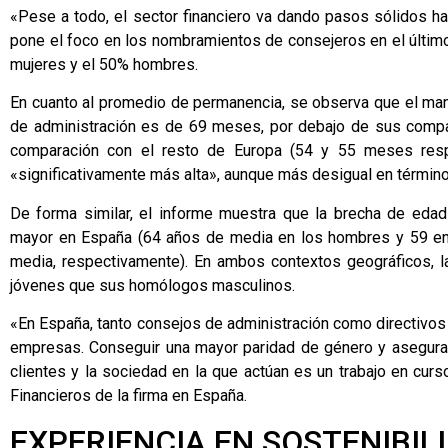
«Pese a todo, el sector financiero va dando pasos sólidos hac
pone el foco en los nombramientos de consejeros en el últim
mujeres y el 50% hombres.
En cuanto al promedio de permanencia, se observa que el ma
de administración es de 69 meses, por debajo de sus comp
comparación con el resto de Europa (54 y 55 meses resp
«significativamente más alta», aunque más desigual en términ
De forma similar, el informe muestra que la brecha de ed
mayor en España (64 años de media en los hombres y 59 en 
media, respectivamente). En ambos contextos geográficos, la
jóvenes que sus homólogos masculinos.
«En España, tanto consejos de administración como directivo
empresas. Conseguir una mayor paridad de género y asegurar 
clientes y la sociedad en la que actúan es un trabajo en cur
Financieros de la firma en España.
EXPERIENCIA EN SOSTENIBIL