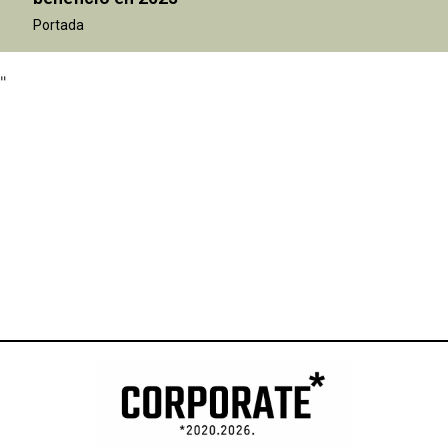
"
Portada
"