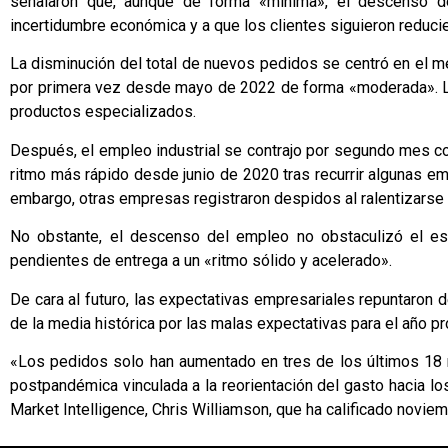
señalaron que, aunque de forma «mínima», el descenso d
incertidumbre económica y a que los clientes siguieron reduci
La disminución del total de nuevos pedidos se centró en el me
por primera vez desde mayo de 2022 de forma «moderada». La
productos especializados.
Después, el empleo industrial se contrajo por segundo mes c
ritmo más rápido desde junio de 2020 tras recurrir algunas emp
embargo, otras empresas registraron despidos al ralentizarse
No obstante, el descenso del empleo no obstaculizó el es
pendientes de entrega a un «ritmo sólido y acelerado».
De cara al futuro, las expectativas empresariales repuntaron
de la media histórica por las malas expectativas para el año p
«Los pedidos solo han aumentado en tres de los últimos 18
postpandémica vinculada a la reorientación del gasto hacia lo
Market Intelligence, Chris Williamson, que ha calificado novie