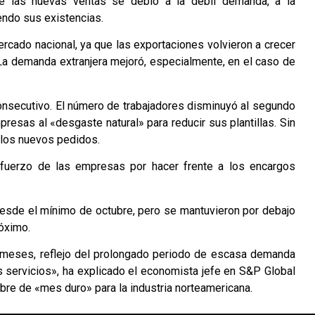
e las nuevas ventas se debió a la débil demanda, a la
endo sus existencias.
rcado nacional, ya que las exportaciones volvieron a crecer
 demanda extranjera mejoró, especialmente, en el caso de
onsecutivo. El número de trabajadores disminuyó al segundo
resas al «desgaste natural» para reducir sus plantillas. Sin
 los nuevos pedidos.
fuerzo de las empresas por hacer frente a los encargos
 desde el mínimo de octubre, pero se mantuvieron por debajo
róximo.
 meses, reflejo del prolongado periodo de escasa demanda
s servicios», ha explicado el economista jefe en S&P Global
mbre de «mes duro» para la industria norteamericana.