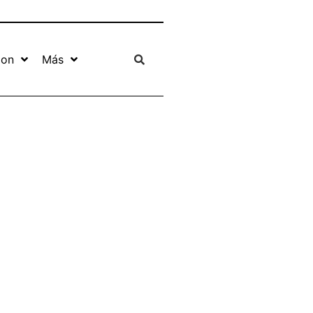
ion
Más