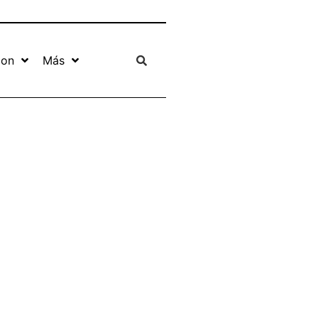
ion
Más