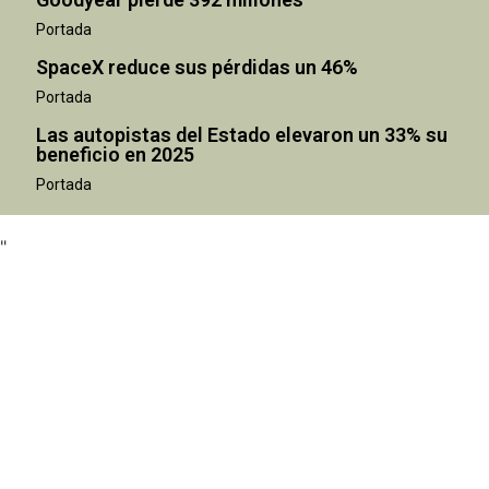
Portada
SpaceX reduce sus pérdidas un 46%
Portada
Las autopistas del Estado elevaron un 33% su
beneficio en 2025
"
Portada
"