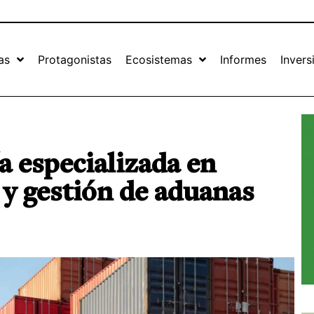
as
Protagonistas
Ecosistemas
Informes
Invers
 especializada en
 y gestión de aduanas