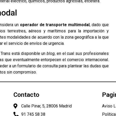
ial eléctrico, químicos, productos agrícolas, etcétera.
modal
nsidera un
operador de transporte multimodal
, dado que
ios terrestres, aéreos y marítimos para la importación y
rentes modalidades de acuerdo con la zona geográfica a la que
ar el servicio de envíos de urgencia.
 Trans está disponible un
blog
, en el cual sus profesionales
ias que eventualmente entorpecen el comercio internacional.
der a un formulario de consulta para plantear las dudas que
stos sin compromiso.
Contacto
Pagi
Calle Pinar, 5, 28006 Madrid
Aviso L
91 745 58 38
Polític