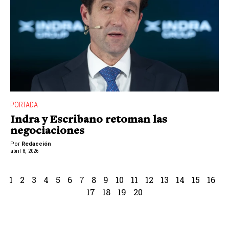
PORTADA
Indra y Escribano retoman las
negociaciones
Por
Redacción
abril 8, 2026
1
2
3
4
5
6
7
8
9
10
11
12
13
14
15
16
17
18
19
20