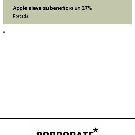
Apple eleva su beneficio un 27%
Portada
"
"