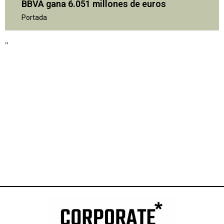
BBVA gana 6.051 millones de euros
Portada
"
"