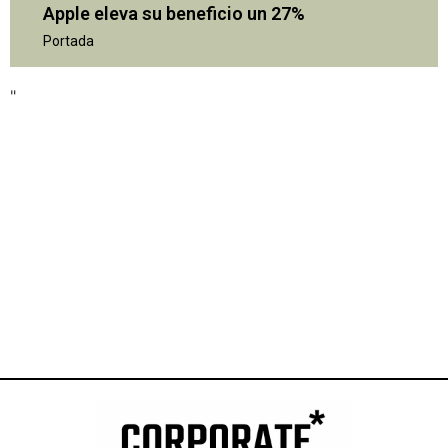
Apple eleva su beneficio un 27%
Portada
"
"