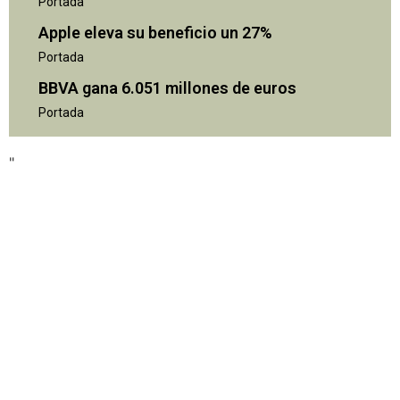
Portada
Apple eleva su beneficio un 27%
Portada
BBVA gana 6.051 millones de euros
Portada
"
"