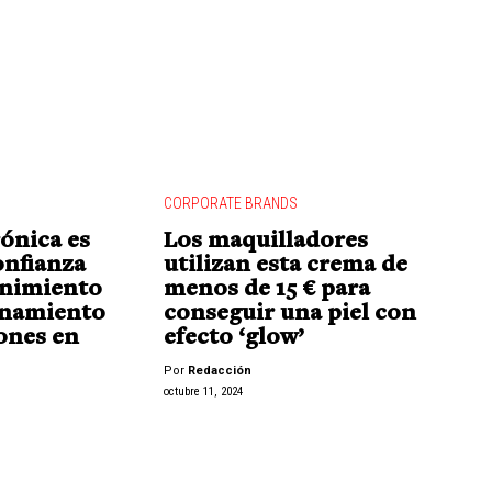
CORPORATE BRANDS
rónica es
Los maquilladores
onfianza
utilizan esta crema de
enimiento
menos de 15 € para
onamiento
conseguir una piel con
ones en
efecto ‘glow’
Por
Redacción
octubre 11, 2024
"