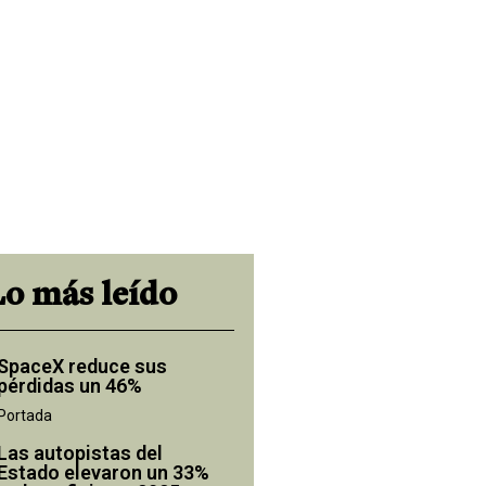
Lo más leído
SpaceX reduce sus
pérdidas un 46%
Portada
Las autopistas del
Estado elevaron un 33%