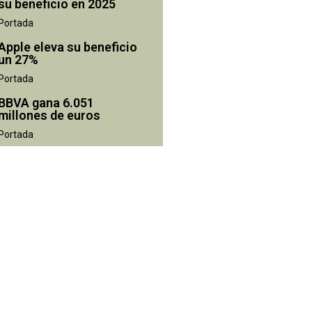
su beneficio en 2025
Portada
Apple eleva su beneficio
un 27%
Portada
BBVA gana 6.051
millones de euros
Portada