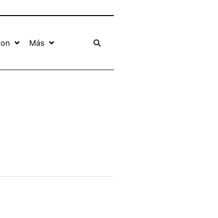
ion
Más