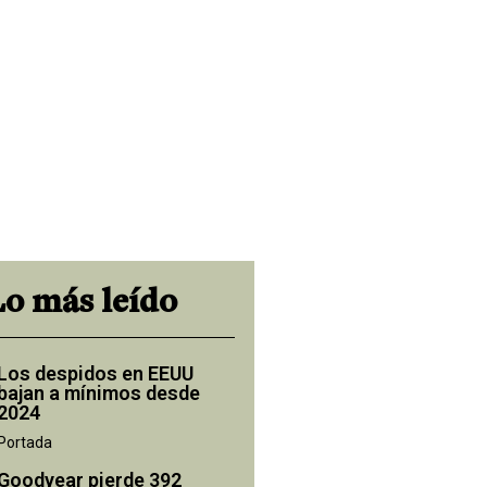
Lo más leído
Los despidos en EEUU
bajan a mínimos desde
2024
Portada
Goodyear pierde 392