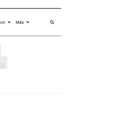
ion
Más