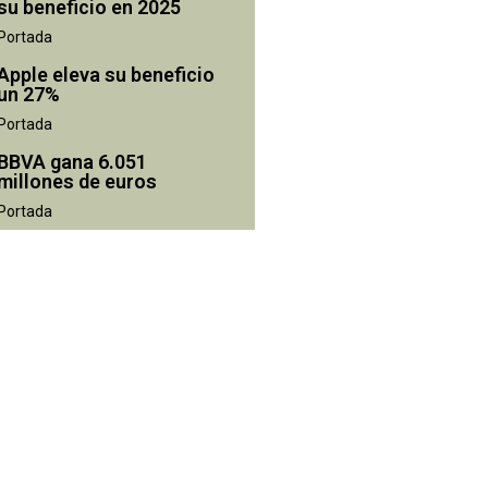
su beneficio en 2025
Portada
Apple eleva su beneficio
un 27%
Portada
BBVA gana 6.051
millones de euros
Portada