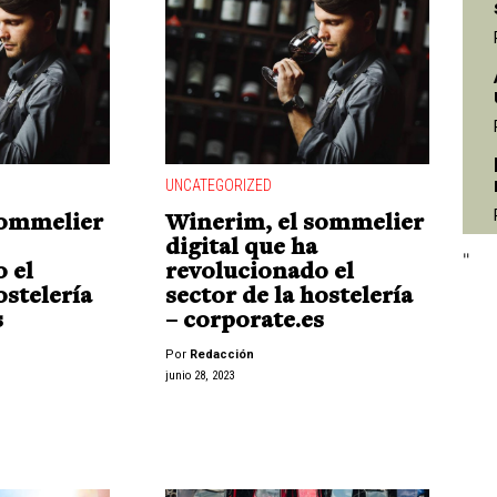
"
UNCATEGORIZED
sommelier
Winerim, el sommelier
digital que ha
"
 el
revolucionado el
ostelería
sector de la hostelería
s
– corporate.es
Por
Redacción
junio 28, 2023