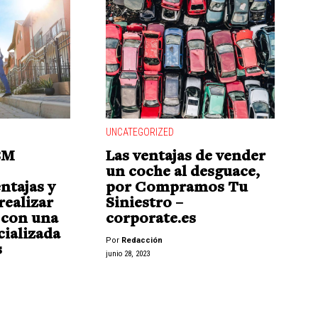
UNCATEGORIZED
BM
Las ventajas de vender
un coche al desguace,
ntajas y
por Compramos Tu
realizar
Siniestro –
 con una
corporate.es
ializada
Por
Redacción
s
junio 28, 2023
"