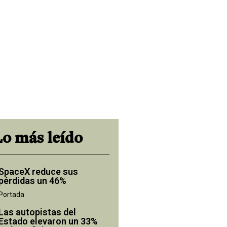
Lo más leído
SpaceX reduce sus
pérdidas un 46%
Portada
Las autopistas del
Estado elevaron un 33%