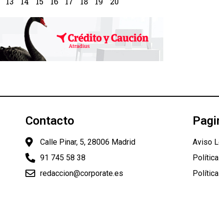
13
14
15
16
17
18
19
20
Contacto
Pagi
Calle Pinar, 5, 28006 Madrid
Aviso L
91 745 58 38
Polític
redaccion@corporate.es
Polític