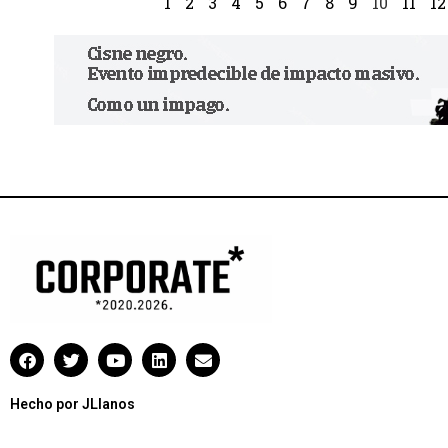
1
2
3
4
5
6
7
8
9
10
11
12
Hecho por JLlanos