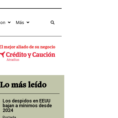
ion
Más
Lo más leído
Los despidos en EEUU
bajan a mínimos desde
2024
Portada