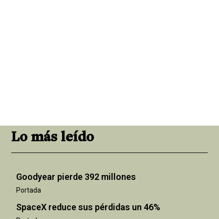
Lo más leído
Goodyear pierde 392 millones
Portada
SpaceX reduce sus pérdidas un 46%