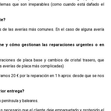
blemas que son irreparables (como cuando está dañado el
te?
s de las averías más comunes. En el caso de alguna avería
one y cómo gestionan las reparaciones urgentes o en
raciones de placa base y cambios de cristal trasero, que
as averías de placa más complicadas).
bramos 20 € por la reparación en 1 h aprox. desde que se nos
rior entrega?
n península y baleares.
es necesario que el cliente deje empaquetado y protegido el