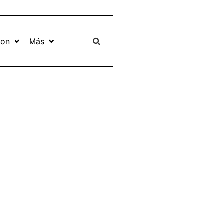
ion
Más