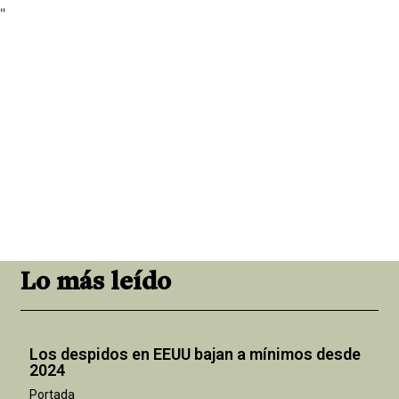
"
Lo más leído
Los despidos en EEUU bajan a mínimos desde
2024
Portada