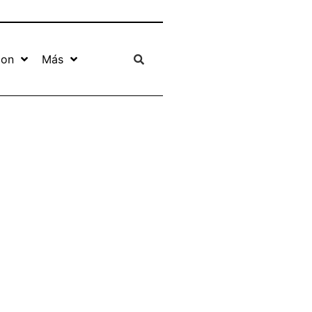
ion
Más