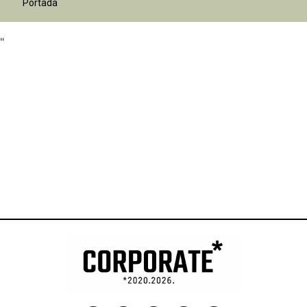
"
Portada
"