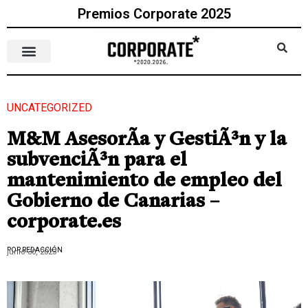
Premios Corporate 2025
UNCATEGORIZED
M&M AsesorÃ­a y GestiÃ³n y la
subvenciÃ³n para el
mantenimiento de empleo del
Gobierno de Canarias –
corporate.es
POR REDACCIÓN
junio 30, 2023