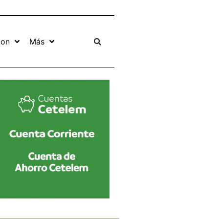
ion
Más