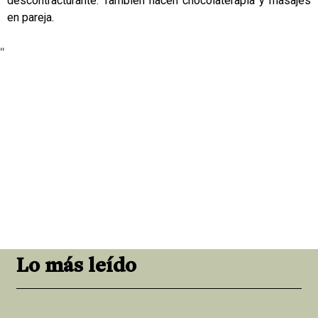
descontracturante. También hacen chocolaterapia y masajes
en pareja.
"
Lo más leído