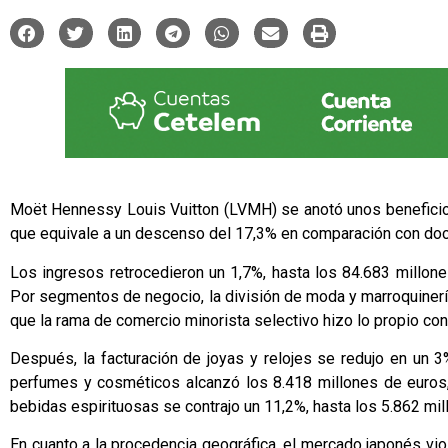
Moët Hennessy Louis Vuitton (LVMH) se anotó unos beneficios
que equivale a un descenso del 17,3% en comparación con do
Los ingresos retrocedieron un 1,7%, hasta los 84.683 millon
Por segmentos de negocio, la división de moda y marroquinerí
que la rama de comercio minorista selectivo hizo lo propio co
Después, la facturación de joyas y relojes se redujo en un 3
perfumes y cosméticos alcanzó los 8.418 millones de euros, 
bebidas espirituosas se contrajo un 11,2%, hasta los 5.862 mil
En cuanto a la procedencia geográfica, el mercado japonés vio