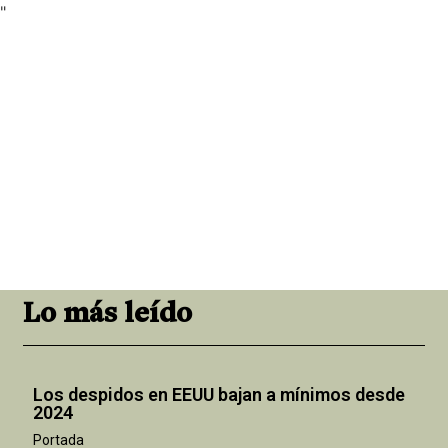
"
Lo más leído
Los despidos en EEUU bajan a mínimos desde
2024
Portada