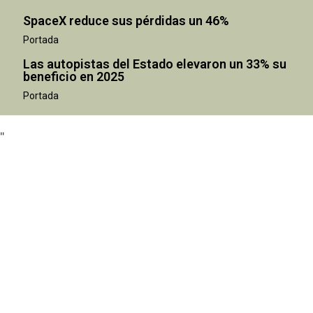
SpaceX reduce sus pérdidas un 46%
Portada
Las autopistas del Estado elevaron un 33% su
beneficio en 2025
"
Portada
"