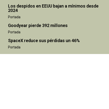
Los despidos en EEUU bajan a mínimos desde
2024
Portada
Goodyear pierde 392 millones
Portada
SpaceX reduce sus pérdidas un 46%
Portada