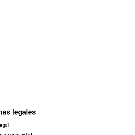
nas legales
egal
as de privacidad