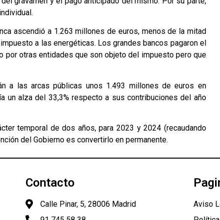
del gravamen y el pago anticipado del mismo. Por su parte,
ndividual.
anca ascendió a 1.263 millones de euros, menos de la mitad
l impuesto a las energéticas. Los grandes bancos pagaron el
o por otras entidades que son objeto del impuesto pero que
n a las arcas públicas unos 1.493 millones de euros en
a un alza del 33,3% respecto a sus contribuciones del año
ácter temporal de dos años, para 2023 y 2024 (recaudando
ención del Gobierno es convertirlo en permanente.
Contacto
Pagi
Calle Pinar, 5, 28006 Madrid
Aviso L
91 745 58 38
Polític