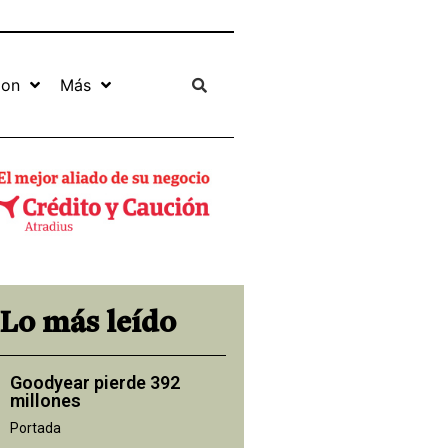
ion
Más
Lo más leído
Goodyear pierde 392
millones
Portada