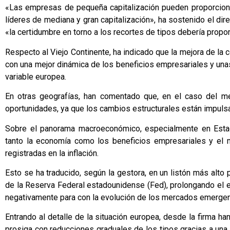
«Las empresas de pequeña capitalización pueden proporciona
líderes de mediana y gran capitalización», ha sostenido el dir
«la certidumbre en torno a los recortes de tipos debería propor
Respecto al Viejo Continente, ha indicado que la mejora de la
con una mejor dinámica de los beneficios empresariales y una
variable europea.
En otras geografías, han comentado que, en el caso del me
oportunidades, ya que los cambios estructurales están impuls
Sobre el panorama macroeconómico, especialmente en Estad
tanto la economía como los beneficios empresariales y el m
registradas en la inflación.
Esto se ha traducido, según la gestora, en un listón más alto p
de la Reserva Federal estadounidense (Fed), prolongando el e
negativamente para con la evolución de los mercados emergen
Entrando al detalle de la situación europea, desde la firma 
prosiga con reducciones graduales de los tipos gracias a una