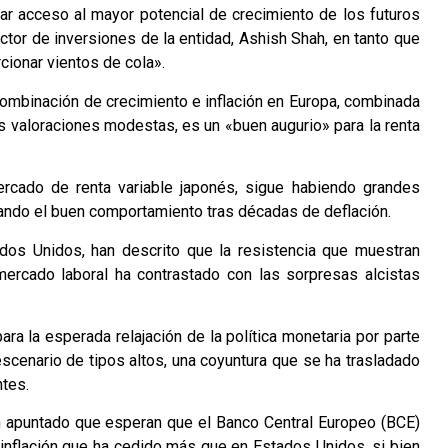
r acceso al mayor potencial de crecimiento de los futuros
ector de inversiones de la entidad, Ashish Shah, en tanto que
cionar vientos de cola».
 combinación de crecimiento e inflación en Europa, combinada
s valoraciones modestas, es un «buen augurio» para la renta
rcado de renta variable japonés, sigue habiendo grandes
ando el buen comportamiento tras décadas de deflación.
os Unidos, han descrito que la resistencia que muestran
ercado laboral ha contrastado con las sorpresas alcistas
ara la esperada relajación de la política monetaria por parte
scenario de tipos altos, una coyuntura que se ha trasladado
tes.
han apuntado que esperan que el Banco Central Europeo (BCE)
 inflación que ha cedido más que en Estados Unidos, si bien