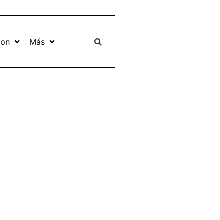
ion
Más