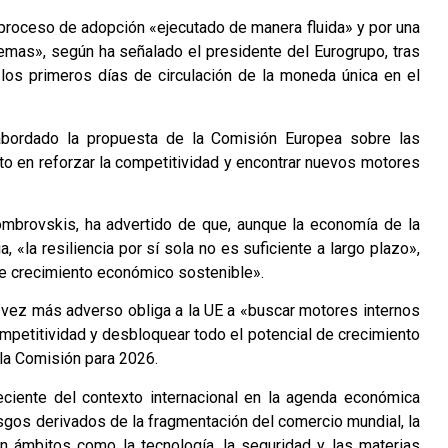
n proceso de adopción «ejecutado de manera fluida» y por una
lemas», según ha señalado el presidente del Eurogrupo, tras
 los primeros días de circulación de la moneda única en el
 abordado la propuesta de la Comisión Europea sobre las
o en reforzar la competitividad y encontrar nuevos motores
mbrovskis, ha advertido de que, aunque la economía de la
«la resiliencia por sí sola no es suficiente a largo plazo»,
de crecimiento económico sostenible».
 vez más adverso obliga a la UE a «buscar motores internos
ompetitividad y desbloquear todo el potencial de crecimiento
la Comisión para 2026.
ciente del contexto internacional en la agenda económica
esgos derivados de la fragmentación del comercio mundial, la
n ámbitos como la tecnología, la seguridad y las materias