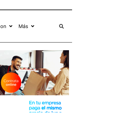
ion
Más