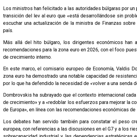
Los ministros han felicitado a las autoridades búlgaras por u
transición del lev al euro que «está desarrollándose sin prob
escuchar una actualización de la ministra de Finanzas sobre
país.
Más allá del hito búlgaro, los dirigentes económicos han
recomendaciones para la zona euro en 2026, con el foco puest
de crecimiento interno.
En este marco, el comisario europeo de Economía, Valdis Do
zona euro ha demostrado una notable capacidad de resistencia, 
por lo que ha defendido la necesidad de «volver a una senda 
Dombrovskis ha subrayado que el contexto internacional cada
de crecimiento» y a «redoblar los esfuerzos para mejorar la c
de Europa», en línea con las recomendaciones económicas de 
Los debates han servido también para constatar el peso cre
europea, con referencias a las discusiones en el G7 y a los ri
sobrecapacidad industrial y las dependencias estratégicas e