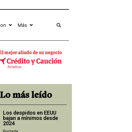
ion
Más
Lo más leído
Los despidos en EEUU
bajan a mínimos desde
2024
Portada