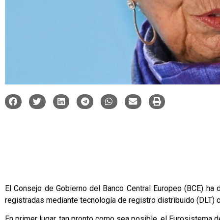
El Consejo de Gobierno del Banco Central Europeo (BCE) ha dec
registradas mediante tecnología de registro distribuido (DLT) c
En primer lugar, tan pronto como sea posible, el Eurosistema d