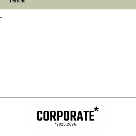
Portada
"
"