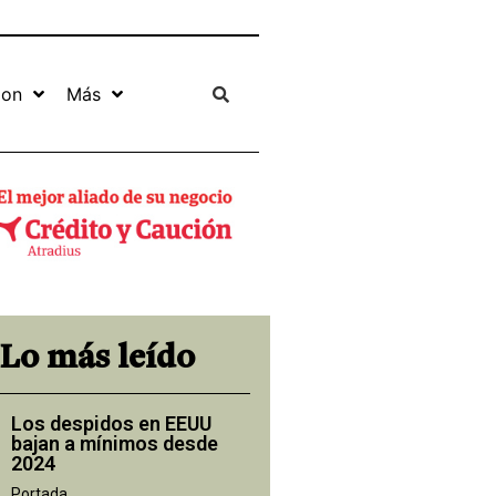
ion
Más
Lo más leído
Los despidos en EEUU
bajan a mínimos desde
2024
Portada