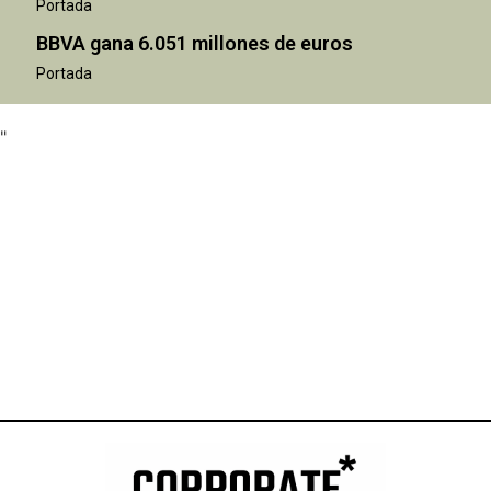
Portada
BBVA gana 6.051 millones de euros
Portada
"
"